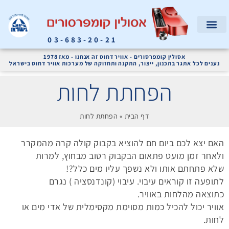
03-683-20-21
המוצרים שלנו
קריאת שירות
אודות החברה
מדחסי אוויר ומערכות אוויר דחוס לתעשייה
אסולין קומפרסורים - אוויר דחוס זה אנחנו - מאז 1978
נענים לכל אתגר בתכנון, ייצור, התקנה ותחזוקה של מערכות אוויר דחוס בישראל
הפחתת לחות
דף הבית
»
הפחתת לחות
האם יצא לכם ביום חם להוציא בקבוק קולה קרה מהמקרר
ולאחר זמן מועט פתאום הבקבוק רטוב מבחוץ, למרות
שלא פתחתם אותו ולא נשפך עליו מים כלל?!
לתופעה זו קוראים עיבוי. עיבוי (קונדנסציה ) נגרם
כתוצאה מהלחות באוויר.
אוויר יכול להכיל כמות מסוימת מקסימלית של אדי מים או
לחות.