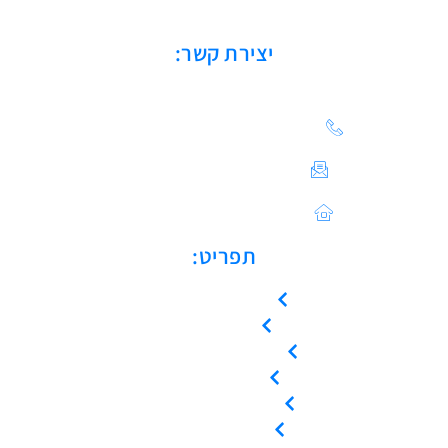
יצירת קשר:
הצעת מחיר: 03-683-20-21
צור קשר / ייעוץ טכני:
Sales@asulin-c.co.il
כתובתנו: הפלד 42 חולון
תפריט:
עמוד הבית
אודות
המוצרים שלנו
צור קשר
קריאת שירות
ייעוץ טכני