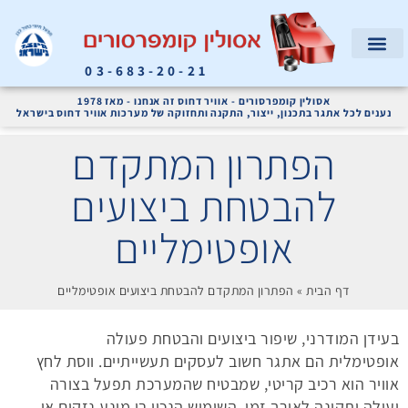
03-683-20-21
המוצרים שלנו
קריאת שירות
אודות החברה
מדחסי אוויר ומערכות אוויר דחוס לתעשייה
אסולין קומפרסורים - אוויר דחוס זה אנחנו - מאז 1978
נענים לכל אתגר בתכנון, ייצור, התקנה ותחזוקה של מערכות אוויר דחוס בישראל
הפתרון המתקדם
להבטחת ביצועים
אופטימליים
דף הבית
»
הפתרון המתקדם להבטחת ביצועים אופטימליים
בעידן המודרני, שיפור ביצועים והבטחת פעולה
אופטימלית הם אתגר חשוב לעסקים תעשייתיים. ווסת לחץ
אוויר הוא רכיב קריטי, שמבטיח שהמערכת תפעל בצורה
יעילה ותקינה לאורך זמן. השימוש הנכון בו מונע נזקים או