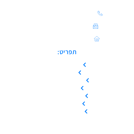
הצעת מחיר: 03-683-20-21
צור קשר / ייעוץ טכני:
Sales@asulin-c.co.il
כתובתנו: הפלד 42 חולון
תפריט:
עמוד הבית
אודות
המוצרים שלנו
צור קשר
קריאת שירות
ייעוץ טכני
אמנת שירות