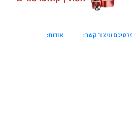
רטיכם וניצור קשר:
אודות:
כחברה מובילה בתחום האוויר הדח
בישראל, אסולין קומפרסורים מובי
שנה. המורשת שלנו מבוססת 
אספקת פתרונות מותאמים איש
לאלפי לקוחות במגזרים מגווני
מביטחון ובריאות ועד תעשייה כב
והיי-טק.