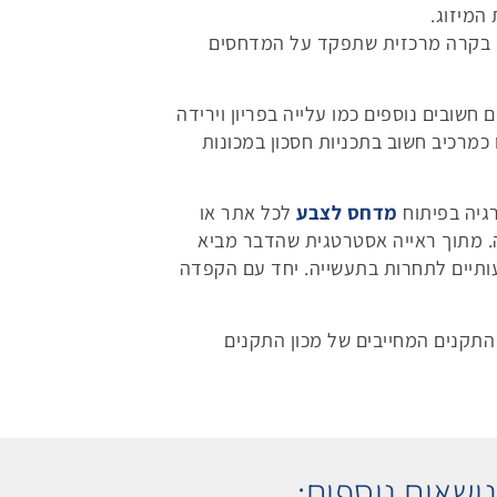
המיזוג.
 בקרה מרכזית שתפקד על המדחסים
 חשובים נוספים כמו עלייה בפריון וירידה
מרכיב חשוב בתכניות חסכון במכונות
רגיה בפיתוח
מדחס לצבע
לכל אתר או
. מתוך ראייה אסטרטגית שהדבר מביא
עותיים לתחרות בתעשייה. יחד עם הקפדה
BS 5169/92 התקן האמריקאי A.S.M.E VIII ובכל התקנים המחייבים של מכון התקנים
ושאים נוספים: