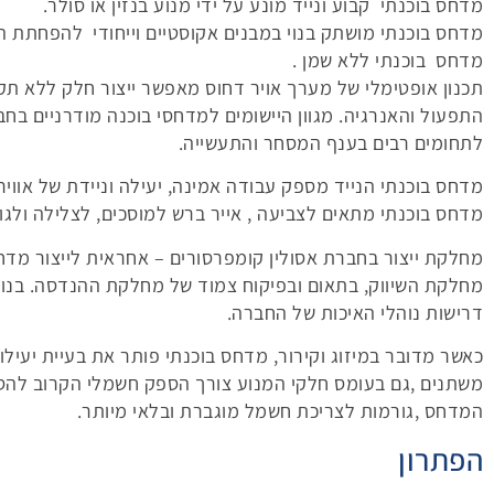
מדחס בוכנתי קבוע ונייד מונע על ידי מנוע בנזין או סולר.
מדחס בוכנתי מושתק בנוי במבנים אקוסטיים וייחודי להפחתת ה
מדחס בוכנתי ללא שמן .
תכנון אופטימלי של מערך אויר דחוס מאפשר ייצור חלק ללא תקל
התפעול והאנרגיה. מגוון היישומים למדחסי בוכנה מודרניים בח
לתחומים רבים בענף המסחר והתעשייה.
מדחס בוכנתי הנייד מספק עבודה אמינה, יעילה וניידת של אוויר
מדחס בוכנתי מתאים לצביעה , אייר ברש למוסכים, לצלילה ולגו
מחלקת ייצור בחברת אסולין קומפרסורים – אחראית לייצור מדח
מחלקת השיווק, בתאום ובפיקוח צמוד של מחלקת ההנדסה. בנו
דרישות נוהלי האיכות של החברה.
כאשר מדובר במיזוג וקירור, מדחס בוכנתי פותר את בעיית יעילו
משתנים ,גם בעומס חלקי המנוע צורך הספק חשמלי הקרוב להספ
המדחס ,גורמות לצריכת חשמל מוגברת ובלאי מיותר.
הפתרון