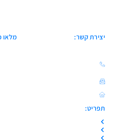
יצירת קשר:
מלאו פ
הצעת מחיר: 03-683-20-
21
צור קשר / ייעוץ טכני:
Sales@asulin-c.co.il
כתובתנו: הפלד 42 חולון
תפריט:
עמוד הבית
אודות
המוצרים שלנו