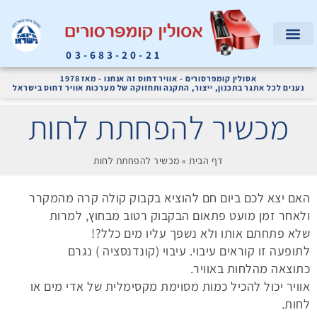
03-683-20-21
המוצרים שלנו
קריאת שירות
אודות החברה
מדחסי אוויר ומערכות אוויר דחוס לתעשייה
אסולין קומפרסורים - אוויר דחוס זה אנחנו - מאז 1978
נענים לכל אתגר בתכנון, ייצור, התקנה ותחזוקה של מערכות אוויר דחוס בישראל
מכשיר להפחתת לחות
דף הבית
»
מכשיר להפחתת לחות
האם יצא לכם ביום חם להוציא בקבוק קולה קרה מהמקרר
ולאחר זמן מועט פתאום הבקבוק רטוב מבחוץ, למרות
שלא פתחתם אותו ולא נשפך עליו מים כלל?!
לתופעה זו קוראים עיבוי. עיבוי (קונדנסציה ) נגרם
כתוצאה מהלחות באוויר.
אוויר יכול להכיל כמות מסוימת מקסימלית של אדי מים או
לחות.