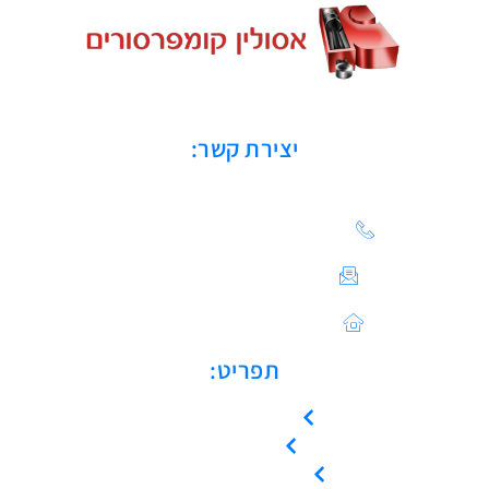
יצירת קשר:
הצעת מחיר: 03-683-20-21
צור קשר / ייעוץ טכני:
Sales@asulin-c.co.il
כתובתנו: הפלד 42 חולון
תפריט:
עמוד הבית
אודות
המוצרים שלנו