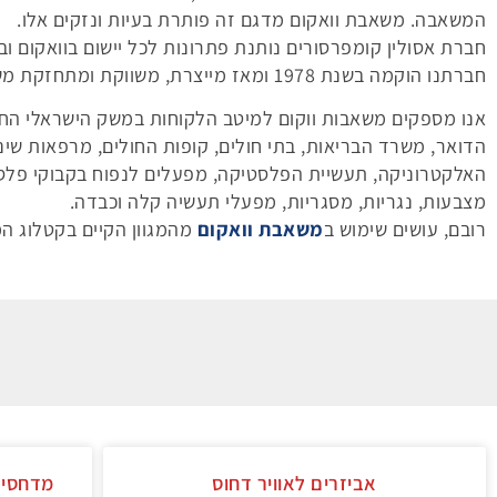
המשאבה. משאבת וואקום מדגם זה פותרת בעיות ונזקים אלו.
חברת אסולין קומפרסורים נותנת פתרונות לכל יישום בוואקום וב
חברתנו הוקמה בשנת 1978 ומאז מייצרת, משווקת ומתחזקת משאבות לתעשייה כגון משאבת וואקום.
אנו מספקים משאבות ווקום למיטב הלקוחות במשק הישראלי החל
הדואר, משרד הבריאות, בתי חולים, קופות החולים, מרפאות שינ
האלקטרוניקה, תעשיית הפלסטיקה, מפעלים לנפוח בקבוקי פלסטיק
מצבעות, נגריות, מסגריות, מפעלי תעשיה קלה וכבדה.
רובם, עושים שימוש ב
משאבת וואקום
מהמגוון הקיים בקטלוג ה
נ
אביזרים לאוויר דחוס
מדחסי א