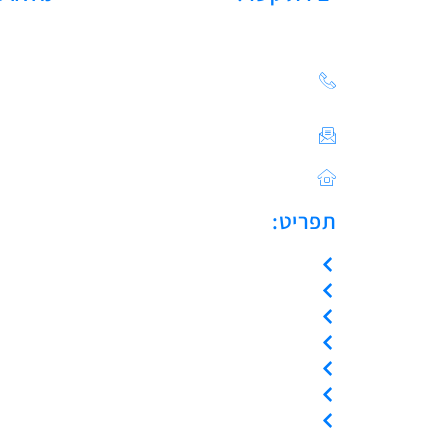
הצעת מחיר: 03-683-20-
21
צור קשר / ייעוץ טכני:
Sales@asulin-c.co.il
כתובתנו: הפלד 42 חולון
תפריט:
עמוד הבית
אודות
המוצרים שלנו
צור קשר
קריאת שירות
ייעוץ טכני
אמנת שירות