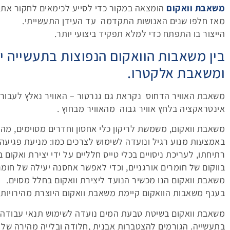
משאבת וואקום
הומצאה במקור כדי לסייע לכימאים לחקור את ה
מאז חלפו שנים האנושות התקדמה עד העידן התעשייתי.
הייצור בו התפתח כדי למלא תפקיד ביצועי יותר.
בין משאבות הוואקום הנפוצות בתעשייה י
ומשאבת אלקטרו.
משאבת האוויר הדחוס נקראת גם גנרטור – האוויר נאלץ לעבור ד
אינטראקציה בלחץ אוויר גבוה מהאוויר מבחוץ .
משאבת וואקום, משמשת לריקון כלי אחסון וחדרים מסוימים, מהא
באמצעות מנוע רגיל ונועדה לשימוש לצרכים כמו: מניעת פגיעה 
רתיחתו, לעריכת ניסויים בכלי טייס חלליים על ידי יצירת ואקו
בווקום של חומרים אורגניים, וכדי לאפשר אחסנה יעילה של חומ
משאבת וואקום הנו מכשיר הנועד ליצירת וואקום בחלל מסוים.
בענף משאבות הוואקום קיימת משאבת וואקום היוצרת מהירויות ש
משאבת וואקום בשיטת טבעת המים נועדה לשימוש תנאי עבודה קיצ
בתעשייה. הגורמים להצטברות אבנית ,חלודה ובלייה מהירה של 