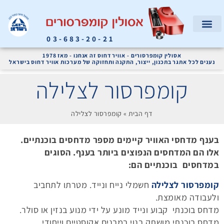
03-683-20-21
המוצרים שלנו
קריאת שירות
אודות החברה
מדחסי אוויר ומערכות אוויר דחוס לתעשייה
אסולין קומפרסורים - אוויר דחוס זה אנחנו - מאז 1978
נענים לכל אתגר בתכנון, ייצור, התקנה ותחזוקה של מערכות אוויר דחוס בישראל
קומפרסור לצלילה
דף הבית
»
קומפרסור לצלילה
בענף מדחסי האוויר קיימים מספר מדחסים בוכנתיים.
אלו הם המדחסים הנפוצים ביותר בענף. הסוגים
במדחסים בוכנתיים הם:
קומפרסור לצלילה
חשמלי נייח ונייד. מטרתו לתחביב
ולעבודה מאומצת.
מדחס בוכנתי קבוע ונייד מונע על ידי מנוע בנזין או סולר.
מדחס בוכנתי מושתק בנוי במבנים אקוסטיים וייחודי