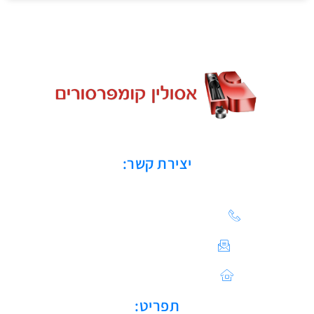
יצירת קשר:
הצעת מחיר: 03-683-20-21
צור קשר / ייעוץ טכני:
Sales@asulin-c.co.il
כתובתנו: הפלד 42 חולון
תפריט: