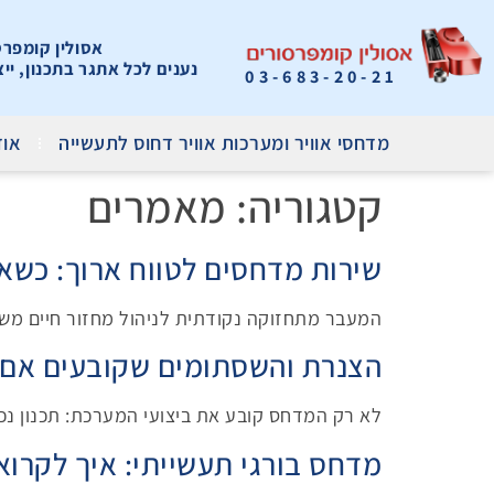
אסולין קומפרסור
נענים לכל אתגר בתכנון, יי
03-683-20-21
מדחסי אוויר ומערכות אוויר דחוס לתעשייה
אוד
קטגוריה:
מאמרים
שירות מדחסים לטווח ארוך: כשאמ
המעבר מתחזוקה נקודתית לניהול מחזור חיים משנ
הצנרת והשסתומים שקובעים אם 
לא רק המדחס קובע את ביצועי המערכת: תכנון נכון
מדחס בורגי תעשייתי: איך לקרוא 