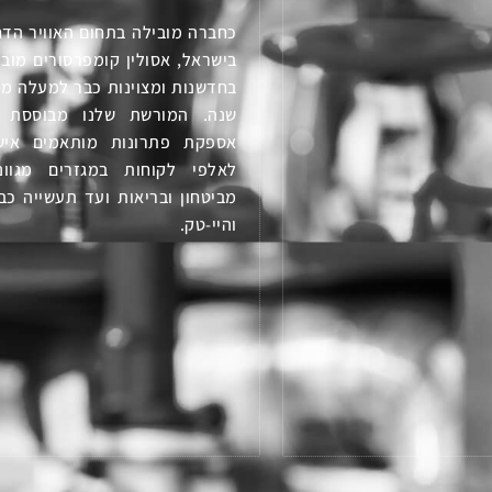
כחברה מובילה בתחום האוויר הדח
בישראל, אסולין קומפרסורים מובי
שנה. המורשת שלנו מבוססת 
אספקת פתרונות מותאמים איש
לאלפי לקוחות במגזרים מגווני
מביטחון ובריאות ועד תעשייה כב
והיי-טק.