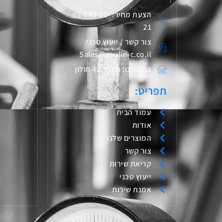
הצעת מחיר: 03-683-20-
21
צור קשר / ייעוץ טכני:
Sales@asulin-c.co.il
כתובתנו: הפלד 42 חולון
תפריט:
עמוד הבית
אודות
המוצרים שלנו
צור קשר
קריאת שירות
ייעוץ טכני
אמנת שירות