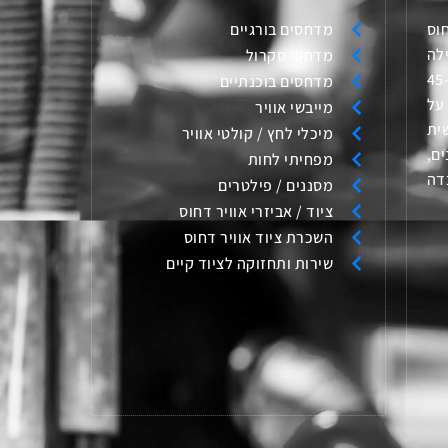
וס
מדחסים בורגיים
לה
מדחסי סקרול
בחדשנות ומצוינות כבר למעלה מ-45
מדחסים בוכנתיים
על
מייבשי אוויר
ית
מיכלי לחץ / קולטי אוויר
ם,
מפחיתי לחות
דה
מסננים / פילטרים
ציוד / אביזרי אוויר דחוס
השכרת ציוד אוויר דחוס
שירות ותחזוקה לציוד קיים