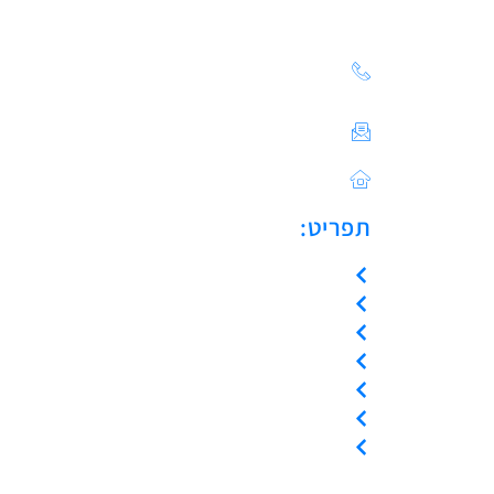
הצעת מחיר: 03-683-20-
21
צור קשר / ייעוץ טכני:
Sales@asulin-c.co.il
כתובתנו: הפלד 42 חולון
תפריט:
עמוד הבית
אודות
המוצרים שלנו
צור קשר
קריאת שירות
ייעוץ טכני
אמנת שירות