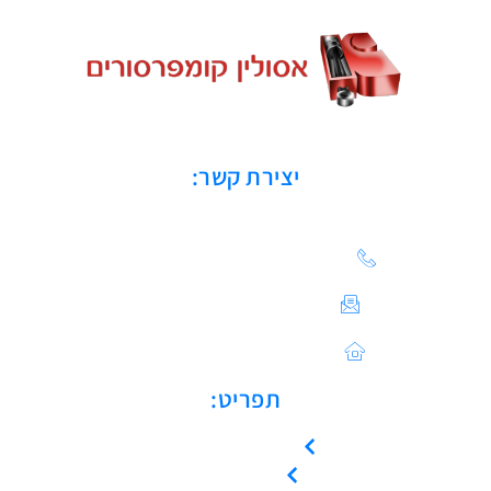
יצירת קשר:
הצעת מחיר: 03-683-20-21
צור קשר / ייעוץ טכני:
Sales@asulin-c.co.il
כתובתנו: הפלד 42 חולון
תפריט:
עמוד הבית
אודות