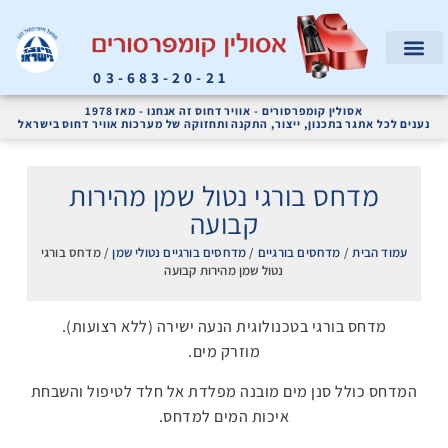
03-683-20-21
המוצרים שלנו
קריאת שירות
אודות החברה
מדחסי אוויר ומערכות אוויר דחוס לתעשייה
אסולין קומפרסורים - אוויר דחוס זה אנחנו - מאז 1978
נענים לכל אתגר בתכנון, ייצור, התקנה ותחזוקה של מערכות אוויר דחוס בישראל
מדחס בורגי נטול שמן מהירות
קבועה
עמוד הבית
/
מדחסים בורגיים
/
מדחסים בורגיים נטולי שמן
/ מדחס בורגי
נטול שמן מהירות קבועה
מדחס בורגי בטכנולוגית הנעה ישירה (ללא רצועות).
מוזרק מים.
המדחס כולל סנן מים מובנה מפלדת אל חלד לטיפול והשבחת
איכות המים למדחס.