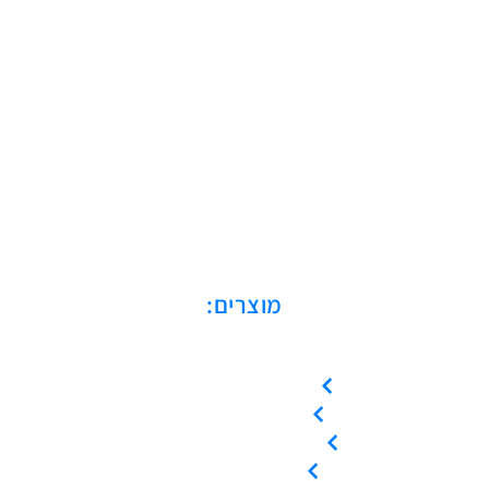
מוצרים:
מדחסים בורגיים
מדחסי סקרול
מדחסים בוכנתיים
מייבשי אוויר