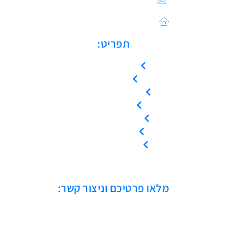
Sales@asulin-c.co.il
כתובתנו: הפלד 42 חולון
תפריט:
עמוד הבית
אודות
המוצרים שלנו
צור קשר
קריאת שירות
ייעוץ טכני
אמנת שירות
מלאו פרטיכם וניצור קשר: