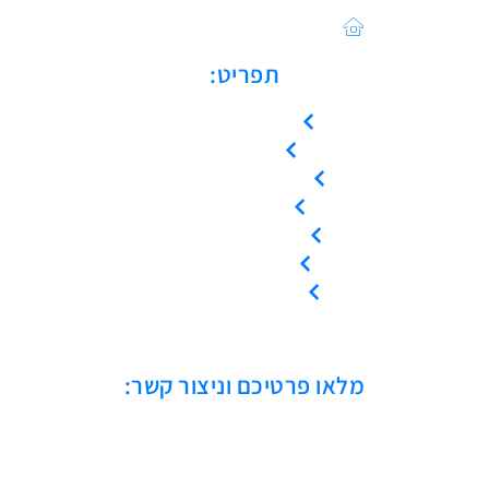
כתובתנו: הפלד 42 חולון
תפריט:
עמוד הבית
אודות
המוצרים שלנו
צור קשר
קריאת שירות
ייעוץ טכני
אמנת שירות
מלאו פרטיכם וניצור קשר: