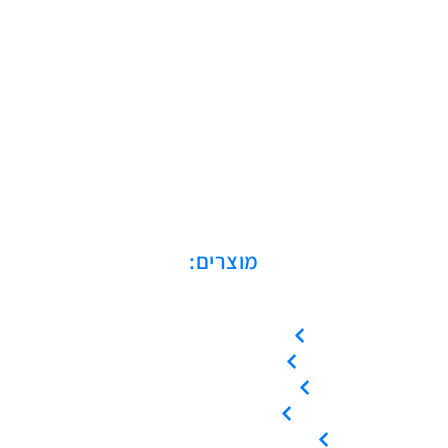
מוצרים:
מדחסים בורגיים
מדחסי סקרול
מדחסים בוכנתיים
מייבשי אוויר
מיכלי לחץ / קולטי אוויר