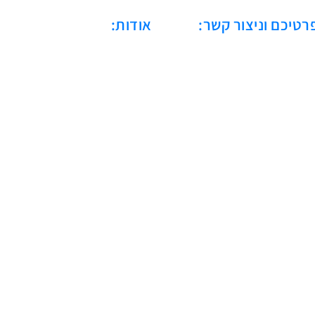
רטיכם וניצור קשר:
אודות:
כחברה מובילה בתחום האוויר הדח
בישראל, אסולין קומפרסורים מובי
שנה. המורשת שלנו מבוססת 
אספקת פתרונות מותאמים איש
לאלפי לקוחות במגזרים מגווני
מביטחון ובריאות ועד תעשייה כב
והיי-טק.