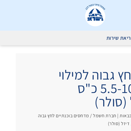
יאת שירות
ץ גבוה למילוי
גלילי אוויר לנשימה 5.5-10 כ"ס
(סולר)
 כבאות | חברת חשמל
/ מדחסים בוכנתיים לחץ גבוה