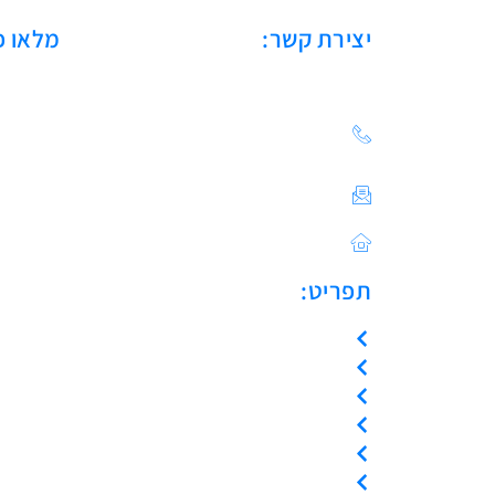
יצירת קשר:
מלאו פ
הצעת מחיר: 03-683-20-
21
צור קשר / ייעוץ טכני:
Sales@asulin-c.co.il
כתובתנו: הפלד 42 חולון
תפריט:
עמוד הבית
אודות
המוצרים שלנו
צור קשר
קריאת שירות
ייעוץ טכני