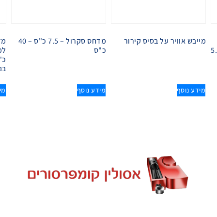
מייבש אוויר על בסיס קירור
מדחס סקרול – 7.5 כ"ס – 40
מד
יר לנשימה 5.5-
כ"ס
כ"
בנז
מידע נוסף
מידע נוסף
מי