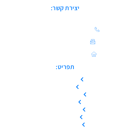
יצירת קשר:
הצעת מחיר: 03-683-20-21
צור קשר / ייעוץ טכני:
Sales@asulin-c.co.il
כתובתנו: הפלד 42 חולון
תפריט:
עמוד הבית
אודות
המוצרים שלנו
צור קשר
קריאת שירות
ייעוץ טכני
אמנת שירות