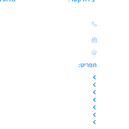
הצעת מחיר: 03-683-20-
21
צור קשר / ייעוץ טכני:
Sales@asulin-c.co.il
כתובתנו: הפלד 42 חולון
תפריט:
עמוד הבית
אודות
המוצרים שלנו
צור קשר
קריאת שירות
ייעוץ טכני
אמנת שירות