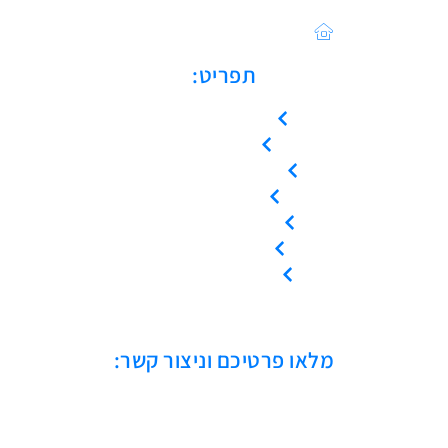
Sales@asulin-c.co.il
כתובתנו: הפלד 42 חולון
תפריט:
עמוד הבית
אודות
המוצרים שלנו
צור קשר
קריאת שירות
ייעוץ טכני
אמנת שירות
מלאו פרטיכם וניצור קשר: