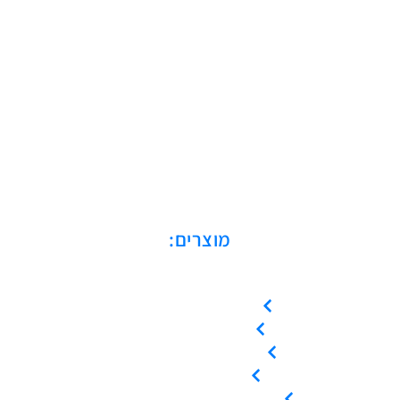
מוצרים:
מדחסים בורגיים
מדחסי סקרול
מדחסים בוכנתיים
מייבשי אוויר
מיכלי לחץ / קולטי אוויר