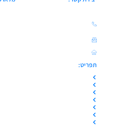
הצעת מחיר: 03-683-20-
21
צור קשר / ייעוץ טכני:
Sales@asulin-c.co.il
כתובתנו: הפלד 42 חולון
תפריט:
עמוד הבית
אודות
המוצרים שלנו
צור קשר
קריאת שירות
ייעוץ טכני
אמנת שירות