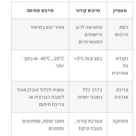
מאפיין
מייבש קירור
מייבש ספיחה
רמת
מתאימה לרוב
אוויר יבש במיוחד
הייבוש
היישומים
התעשייתיים
נקודת
בסביבות ‎+3°C
‎-20°C,‏ ‎-40°C או נמוך
טל
יותר
אופיינית
צריכת
בדרך כלל
עשויה לכלול אובדן אוויר
אנרגיה
נמוכה יחסית
לטובת רגנרציה או
צריכת חימום
תחזוקה
מערכת קירור,
חומר סופח, שסתומים
מעבה וניקוז
ומסננים