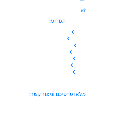
Sales@asulin-c.co.il
כתובתנו: הפלד 42 חולון
תפריט:
עמוד הבית
אודות
המוצרים שלנו
צור קשר
קריאת שירות
ייעוץ טכני
אמנת שירות
מלאו פרטיכם וניצור קשר: