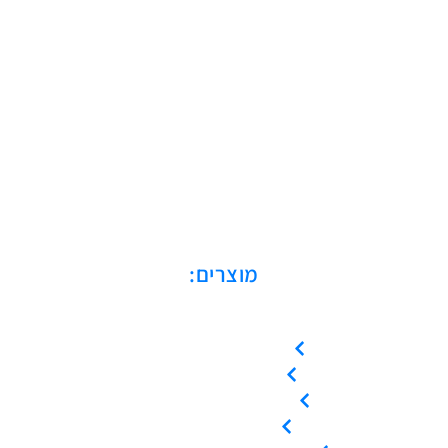
מוצרים:
מדחסים בורגיים
מדחסי סקרול
מדחסים בוכנתיים
מייבשי אוויר