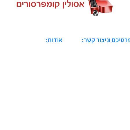
רטיכם וניצור קשר:
אודות:
כחברה מובילה בתחום האוויר הדח
בישראל, אסולין קומפרסורים מובי
שנה. המורשת שלנו מבוססת 
אספקת פתרונות מותאמים איש
לאלפי לקוחות במגזרים מגווני
מביטחון ובריאות ועד תעשייה כב
והיי-טק.