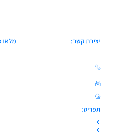
יצירת קשר:
מלאו פ
הצעת מחיר: 03-683-20-
21
צור קשר / ייעוץ טכני:
Sales@asulin-c.co.il
כתובתנו: הפלד 42 חולון
תפריט:
עמוד הבית
אודות