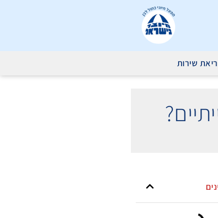
יאת שירות
תיים?
נים